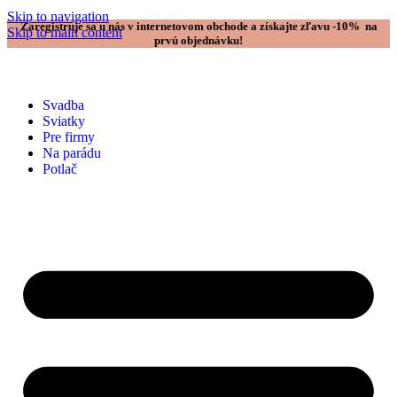
Skip to navigation
Zaregistruje sa u nás v internetovom obchode a získajte zľavu -10% na
Skip to main content
prvú objednávku!
Svadba
Sviatky
Pre firmy
Na parádu
Potlač