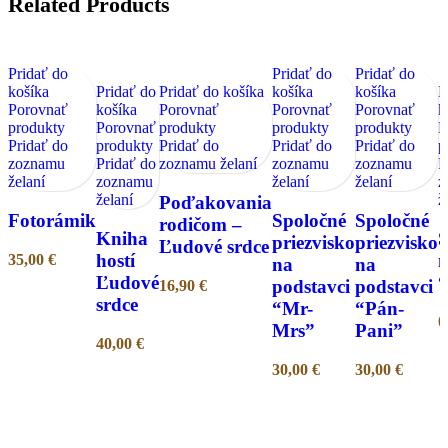
Related Products
Pridať do
Pridať do
Pridať do
košíka
Pridať do
Pridať do košíka
košíka
košíka
P
Porovnať
košíka
Porovnať
Porovnať
Porovnať
k
produkty
Porovnať
produkty
produkty
produkty
P
Pridať do
produkty
Pridať do
Pridať do
Pridať do
p
zoznamu
Pridať do
zoznamu želaní
zoznamu
zoznamu
P
želaní
zoznamu
želaní
želaní
z
želaní
ž
Poďakovania
Fotorámik
Spoločné
Spoločné
rodičom –
Kniha
priezvisko
priezvisko
Ľudové srdce
hostí
35,00
€
na
na
Ľudové
podstavci
podstavci
16,90
€
srdce
“Mr-
“Pán-
0
Mrs”
Pani”
40,00
€
30,00
€
30,00
€