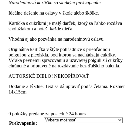
Narodeninová kartička so sladkým prekvapením
Ideálne riešenie na oslavy v škole alebo škôlke.
Kartička s cukríkmi je malý darček, ktorý sa ľahko rozdáva
spolužiakom a poteší každé dieťa.
Vhodná aj ako pozvánka na narodeninovú oslavu
Originálna kartička v štýle pohľadnice s priehľadnou
polguľou z plexiskla, pod ktorou sa nachádzajú cukríky.
Vďaka pevnému spracovaniu a uzavretej polguli sú cukríky
chránené a pripravené na rozdávanie bez ďalšieho balenia.
AUTORSKÉ DIELO! NEKOPÍROVAŤ
Dodanie 2 týždne. Text sa dá upraviť podľa želania. Rozmer
14x15cm.
9
položky predané za posledné 24 hours
Prekvapenie