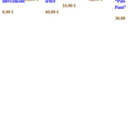
dievčatkom
srdce
“Pán-
16,90
€
Pani”
0,90
€
40,00
€
30,00