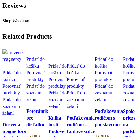
Reviews
Shop Woodmart
Related Products
Pridať do
Pridať do
Pridať
košíka
Pridať do
Pridať do
košíka
košíka
Pridať do
Porovnať
košíka
košíka
Porovnať
Porovn
košíka
produkty
Porovnať
Porovnať
produkty
produk
Porovnať
Pridať do
produkty
produkty
Pridať do
Pridať
produkty
zoznamu
Pridať do
Pridať do
zoznamu
zozna
Pridať do
želaní
zoznamu
zoznamu
želaní
želaní
zoznamu
želaní
želaní
Fotorámik
Poďakovania
Spoloč
želaní
pre
Kniha
Poďakovania
rodičom s
priezv
Drevená
dieťatko
hostí
rodičom –
podstavcom
na
magnetka s
Ľudové
Ľudové srdce
podsta
35,00
€
12,90
€