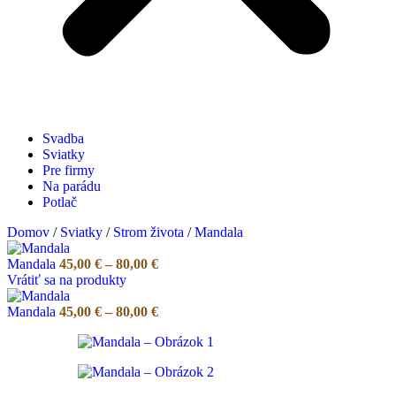
Svadba
Sviatky
Pre firmy
Na parádu
Potlač
Domov
/
Sviatky
/
Strom života
/
Mandala
Price
Mandala
45,00
€
–
80,00
€
range:
Vrátiť sa na produkty
45,00 €
through
Price
Mandala
45,00
€
–
80,00
€
80,00 €
range:
45,00 €
through
80,00 €