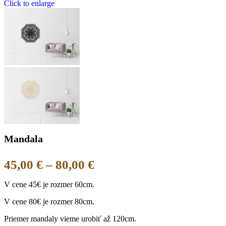
Click to enlarge
Mandala
Price
45,00
€
–
80,00
€
range:
V cene 45€ je rozmer 60cm.
45,00 €
V cene 80€ je rozmer 80cm.
through
Priemer mandaly vieme urobiť až 120cm.
80,00 €