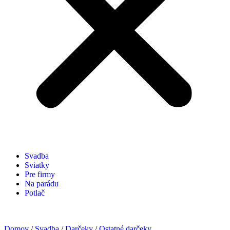
Svadba
Sviatky
Pre firmy
Na parádu
Potlač
Domov
/
Svadba
/
Darčeky
/
Ostatné darčeky