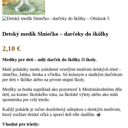
Detský medík Slniečko – darčeky do škôlky
2,10
€
Medíky pre deti – milý darček do škôlky či školy.
Malé poháriky medu ozdobené veselými motívmi detských tried –
slniečko, žabka, lienka a včielka. Sú krásnym a sladkým darčekom
pre deti v škôlke alebo na prvom stupni školy.
Medíky sa hodia napríklad ako pozornosť k Medzinárodnému dňu
detí, na koniec školského roka, na školské výlety alebo ako milá
spomienka pre celú triedu.
Každý pohárik je ručne dozdobený nálepkou s detským motívom,
ktorý rozžiari detské očká a spraví deň ešte sladším. 🍯
Vhodné pre triedy: