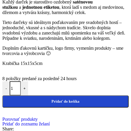
Každý darček je starostlivo ozdobený
saténovou
stužkou
a
jednotnou etiketou
, ktorá ladí s medom aj medovinou,
džemom a vytvára krásny, harmonický celok.
Tieto darčeky sú ideálnym poďakovaním pre svadobných hostí –
jednoduché, vkusné a s nádychom tradície. Skvelo doplnia
svadobnú výzdobu a zanechajú milú spomienku na váš veľký deň.
Prípadne k sviatku, narodeninám, krstinám alebo kolegom.
Doplním ďakovnú kartičku, logo firmy, vymením produkty – sme
tvorcovia a výrobcovia 🙂
Krabička 15x15x5cm
8
položky predané za posledné 24 hours
množstvo Darčeková krabička sladká Červená
-
+
Pridať do košíka
Porovnať produkty
Pridať do zoznamu želaní
Share: