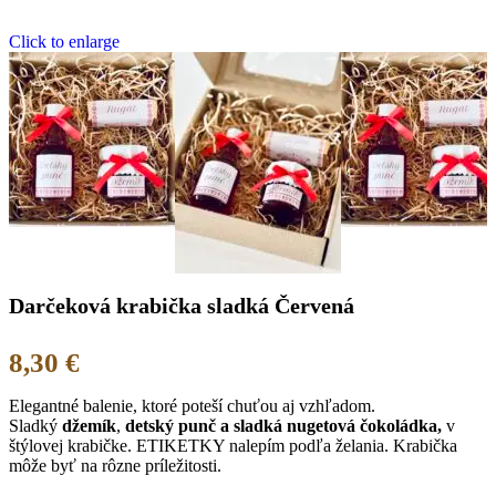
Click to enlarge
Darčeková krabička sladká Červená
8,30
€
Elegantné balenie, ktoré poteší chuťou aj vzhľadom.
Sladký
džemík
,
detský punč a sladká nugetová čokoládka,
v
štýlovej krabičke. ETIKETKY nalepím podľa želania. Krabička
môže byť na rôzne príležitosti.