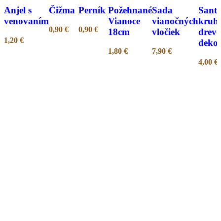
Anjel s
Čižma
Perník
Požehnané
Sada
Sant
venovaním
Vianoce
vianočných
kruh
0,90
€
0,90
€
18cm
vločiek
drev
1,20
€
dekor
1,80
€
7,90
€
4,00
€