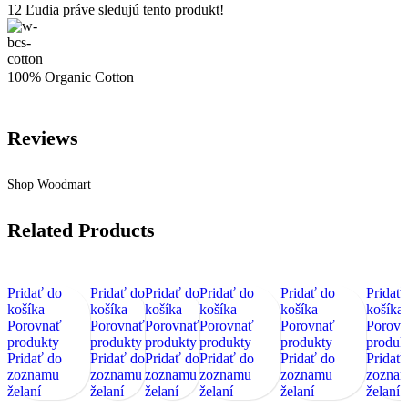
12
Ľudia práve sledujú tento produkt!
100% Organic Cotton
Reviews
Shop Woodmart
Related Products
Pridať do
Pridať do
Pridať do
Pridať do
Pridať do
Pridať
košíka
košíka
košíka
košíka
košíka
košíka
Porovnať
Porovnať
Porovnať
Porovnať
Porovnať
Porovn
produkty
produkty
produkty
produkty
produkty
produk
Pridať do
Pridať do
Pridať do
Pridať do
Pridať do
Pridať
zoznamu
zoznamu
zoznamu
zoznamu
zoznamu
zozna
želaní
želaní
želaní
želaní
želaní
želaní