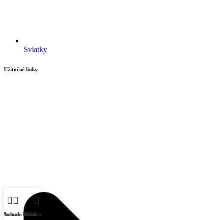
Sviatky
Užitočné linky
Obchod
Zoznam želaní
My account
Košík