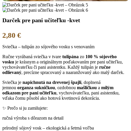
Darček pre pani učiteľku -kvet
2,80
€
Sviečka – tulipán zo sójového vosku s venovaním
Ručne vyrábaná sviečka v tvare
tulipána
zo
100 % sójového
vosku
je krásnym a originálnym poďakovaním pre pani učiteľku,
vychovávateľku či pani asistentku. Každý tulipán je
ručne
odlievaný
, precízne spracovaný a naaranžovaný ako malý darček.
Sviečka je
napichnutá na drevenej špajli
, doplnená
jemnou
organza sukničkou
, ozdobnou
mašličkou
a
milým
odkazom pre pani učiteľku
, vychovávateľku, pani asistentku,
vďaka čomu pôsobí ako hotová kvetinová dekorácia.
✨ Prečo si ju zamilujete:
ručná výroba s dôrazom na detail
prírodný sójový vosk – ekologická a šetrná voľba