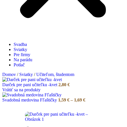
Svadba
Sviatky
Pre firmy
Na parádu
Potlač
Domov
/
Sviatky
/
Učiteľom, študentom
Darček pre pani učiteľku -kvet
2,80
€
Vrátiť sa na produkty
Price
Svadobná medovina Fľaštičky
1,59
€
–
1,69
€
range:
1,59 €
through
1,69 €