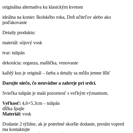
originálna alternatíva ku klasickým kvetom
ideálna na koniec školského roka, Deň učiteľov alebo ako
poďakovanie
Detaily produktu:
materiál: sójový vosk
tvar: tulipán
dekorácia: organza, mašlička, venovanie
každý kus je originál – farba a detaily sa môžu jemne líšiť
Darujte niečo, čo neuvädne a zahreje pri srdci.
Sviečka tulipán je malá pozornosť s veľkým významom.
Veľkosť:
4,6×5,3cm – tulipán
dĺžka špajle
Materiál:
vosk
Dodanie 2 týždne, ak je potrebné skoršie dodanie, prosím vopred
ma kontaktujte