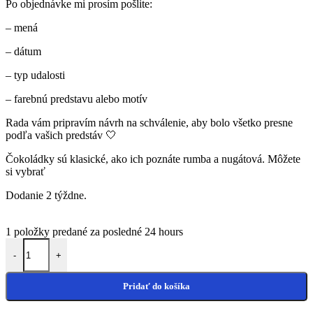
Po objednávke mi prosím pošlite:
– mená
– dátum
– typ udalosti
– farebnú predstavu alebo motív
Rada vám pripravím návrh na schválenie, aby bolo všetko presne
podľa vašich predstáv 🤍
Čokoládky sú klasické, ako ich poznáte rumba a nugátová. Môžete
si vybrať
Dodanie 2 týždne.
1
položky predané za posledné 24 hours
množstvo Čokoládky na krstiny
-
+
Pridať do košíka