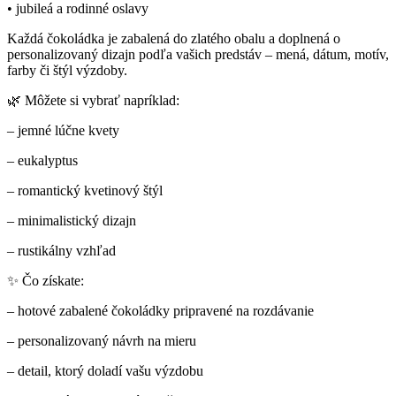
• jubileá a rodinné oslavy
Každá čokoládka je zabalená do zlatého obalu a doplnená o
personalizovaný dizajn podľa vašich predstáv – mená, dátum, motív,
farby či štýl výzdoby.
🌿 Môžete si vybrať napríklad:
– jemné lúčne kvety
– eukalyptus
– romantický kvetinový štýl
– minimalistický dizajn
– rustikálny vzhľad
✨ Čo získate:
– hotové zabalené čokoládky pripravené na rozdávanie
– personalizovaný návrh na mieru
– detail, ktorý doladí vašu výzdobu