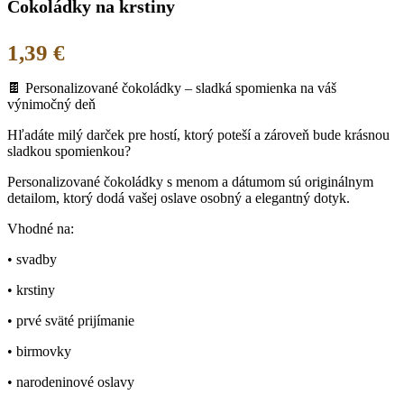
Čokoládky na krstiny
1,39
€
🍫 Personalizované čokoládky – sladká spomienka na váš
výnimočný deň
Hľadáte milý darček pre hostí, ktorý poteší a zároveň bude krásnou
sladkou spomienkou?
Personalizované čokoládky s menom a dátumom sú originálnym
detailom, ktorý dodá vašej oslave osobný a elegantný dotyk.
Vhodné na:
• svadby
• krstiny
• prvé sväté prijímanie
• birmovky
• narodeninové oslavy