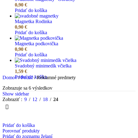
0,90
€
Pridať do košíka
Magnetka Rodinka
0,90
€
Pridať do košíka
Magnetka podkovička
0,90
€
Pridať do košíka
Svadobný minimedík včielka
1,59
€
Pridať do košíka
Domov
/
Potlač
/
Reklamné predmety
Zobrazuje sa 6 výsledkov
Show sidebar
Zobraziť
9
12
18
24
Pridať do košíka
Porovnať produkty
Pridať do zoznamu želaní