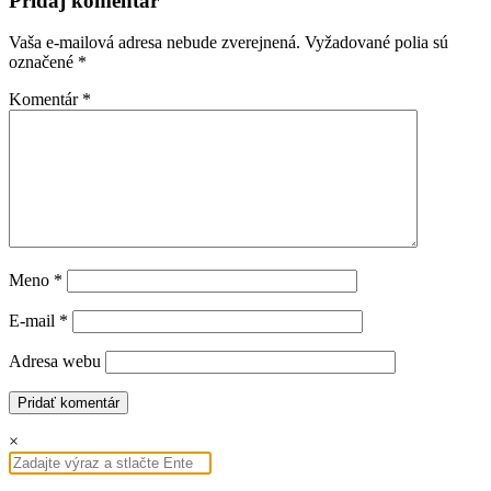
Pridaj komentár
Vaša e-mailová adresa nebude zverejnená.
Vyžadované polia sú
označené
*
Komentár
*
Meno
*
E-mail
*
Adresa webu
×