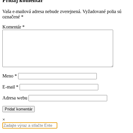
Pridaj komentár
Vaša e-mailová adresa nebude zverejnená.
Vyžadované polia sú
označené
*
Komentár
*
Meno
*
E-mail
*
Adresa webu
×