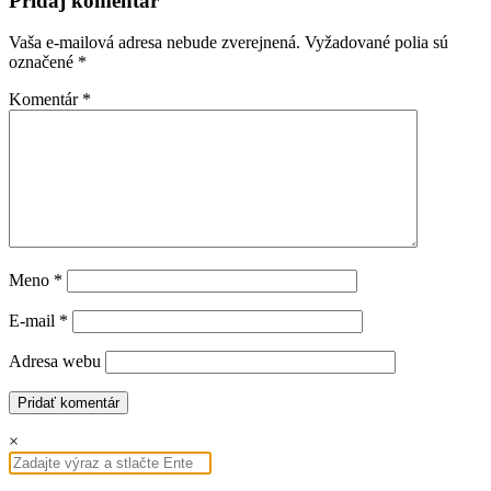
Pridaj komentár
Vaša e-mailová adresa nebude zverejnená.
Vyžadované polia sú
označené
*
Komentár
*
Meno
*
E-mail
*
Adresa webu
×