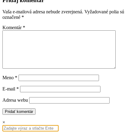
Pridaj komentár
Vaša e-mailová adresa nebude zverejnená.
Vyžadované polia sú
označené
*
Komentár
*
Meno
*
E-mail
*
Adresa webu
×