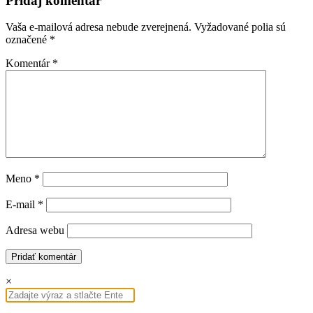
Pridaj komentár
Vaša e-mailová adresa nebude zverejnená.
Vyžadované polia sú
označené
*
Komentár
*
Meno
*
E-mail
*
Adresa webu
×