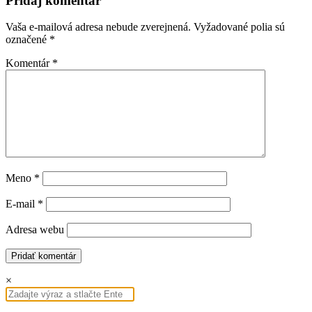
Pridaj komentár
Vaša e-mailová adresa nebude zverejnená.
Vyžadované polia sú
označené
*
Komentár
*
Meno
*
E-mail
*
Adresa webu
×